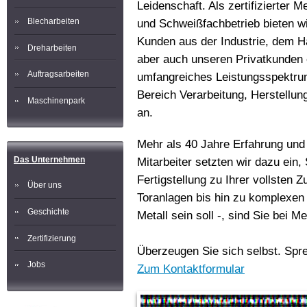
Leidenschaft. Als zertifizierter M
Blecharbeiten
und Schweißfachbetrieb bieten w
Kunden aus der Industrie, dem 
Dreharbeiten
aber auch unseren Privatkunden 
Auftragsarbeiten
umfangreiches Leistungsspektru
Bereich Verarbeitung, Herstellu
Maschinenpark
an.
Mehr als 40 Jahre Erfahrung un
Das Unternehmen
Mitarbeiter setzten wir dazu ein,
Fertigstellung zu Ihrer vollsten Z
Über uns
Toranlagen bis hin zu komplexen
Geschichte
Metall sein soll -, sind Sie bei 
Zertifizierung
Überzeugen Sie sich selbst. Spre
Jobs
Zum Kontaktformular